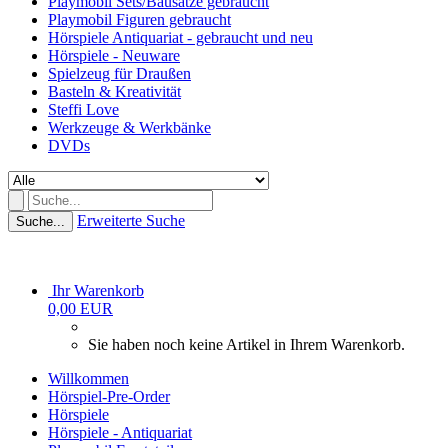
Playmobil Sets/Bausätze gebraucht
Playmobil Figuren gebraucht
Hörspiele Antiquariat - gebraucht und neu
Hörspiele - Neuware
Spielzeug für Draußen
Basteln & Kreativität
Steffi Love
Werkzeuge & Werkbänke
DVDs
Erweiterte Suche
Suche...
Ihr Warenkorb
0,00 EUR
Sie haben noch keine Artikel in Ihrem Warenkorb.
Willkommen
Hörspiel-Pre-Order
Hörspiele
Hörspiele - Antiquariat