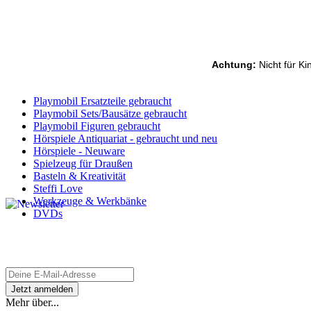
Achtung:
Nicht für Ki
Playmobil Ersatzteile gebraucht
Playmobil Sets/Bausätze gebraucht
Playmobil Figuren gebraucht
Hörspiele Antiquariat - gebraucht und neu
Hörspiele - Neuware
Spielzeug für Draußen
Basteln & Kreativität
Steffi Love
Werkzeuge & Werkbänke
DVDs
Newsletter bestellen
...und keine Neuerscheinung mehr verpassen.
Mehr über...