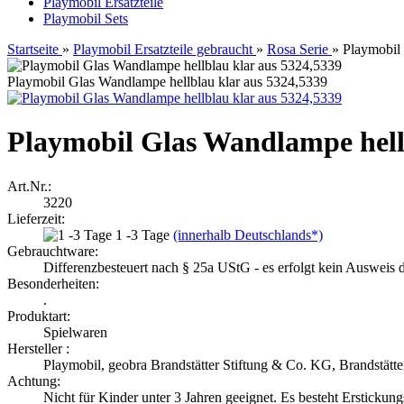
Playmobil Ersatzteile
Playmobil Sets
Startseite
»
Playmobil Ersatzteile gebraucht
»
Rosa Serie
»
Playmobil
Playmobil Glas Wandlampe hellblau klar aus 5324,5339
Playmobil Glas Wandlampe hell
Art.Nr.:
3220
Lieferzeit:
1 -3 Tage
(innerhalb Deutschlands*)
Gebrauchtware:
Differenzbesteuert nach § 25a UStG - es erfolgt kein Ausweis
Besonderheiten:
.
Produktart:
Spielwaren
Hersteller :
Playmobil, geobra Brandstätter Stiftung & Co. KG, Brandstätt
Achtung:
Nicht für Kinder unter 3 Jahren geeignet. Es besteht Erstickun