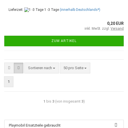
Lieferzeit:
1 -3 Tage
(innerhalb Deutschlands*)
0,20 EUR
inkl. MwSt. zzgl.
Versand
ZUM ARTIKEL
Sortieren nach
50 pro Seite
1
1
bis
3
(von insgesamt
3
)
Playmobil Ersatzteile gebraucht