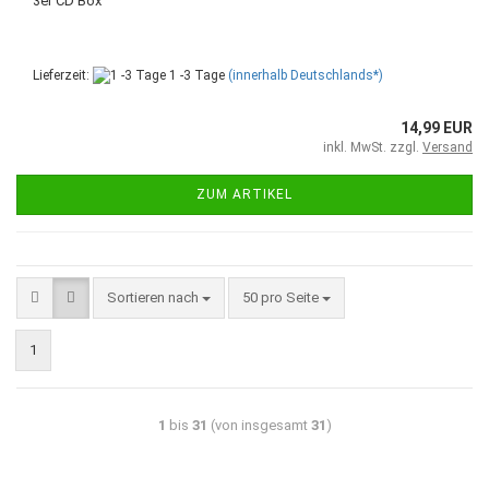
3er CD Box
Lieferzeit:
1 -3 Tage
(innerhalb Deutschlands*)
14,99 EUR
inkl. MwSt. zzgl.
Versand
ZUM ARTIKEL
Sortieren nach
50 pro Seite
1
1
bis
31
(von insgesamt
31
)